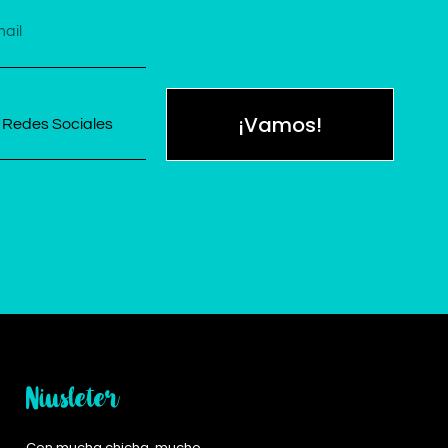
¡Vamos!
Niusleter
Con mucha chicha, mucho