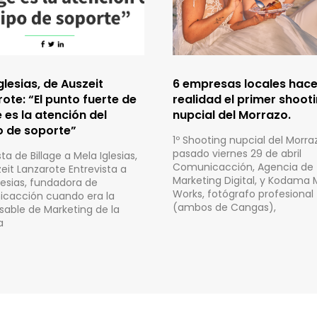
glesias, de Auszeit
6 empresas locales hac
ote: “El punto fuerte de
realidad el primer shoot
e es la atención del
nupcial del Morrazo.
o de soporte”
1º Shooting nupcial del Morraz
pasado viernes 29 de abril
ta de Billage a Mela Iglesias,
Comunicacción, Agencia de
eit Lanzarote Entrevista a
Marketing Digital, y Kodama 
lesias, fundadora de
Works, fotógrafo profesional
cacción cuando era la
(ambos de Cangas),
able de Marketing de la
a