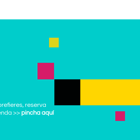
prefieres, reserva
enda >>
pincha aquí