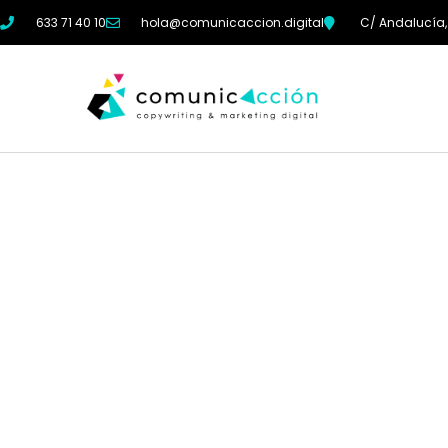
633 71 40 10
hola@comunicaccion.digital
C/ Andalucía,
"La mente es como 
sólo funciona si se a
Albert Einstein.