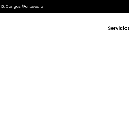
 10. Cangas /Pontevedra
Servicio
un paracaídas:
bre".