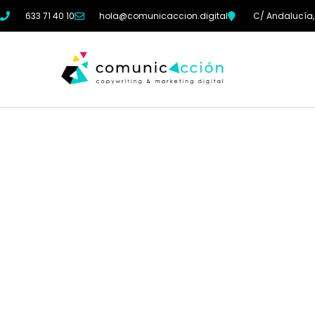
633 71 40 10
hola@comunicaccion.digital
C/ Andalucía,
"La mente es como 
sólo funciona si se a
Albert Einstein.