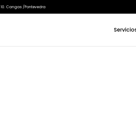
 10. Cangas /Pontevedra
Servicio
un paracaídas:
bre".