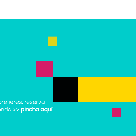
prefieres, reserva
enda >>
pincha aquí