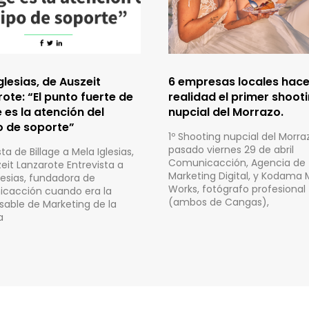
glesias, de Auszeit
6 empresas locales hac
ote: “El punto fuerte de
realidad el primer shoot
e es la atención del
nupcial del Morrazo.
o de soporte”
1º Shooting nupcial del Morraz
pasado viernes 29 de abril
ta de Billage a Mela Iglesias,
Comunicacción, Agencia de
eit Lanzarote Entrevista a
Marketing Digital, y Kodama 
lesias, fundadora de
Works, fotógrafo profesional
cacción cuando era la
(ambos de Cangas),
able de Marketing de la
a