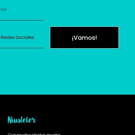
¡Vamos!
Niusleter
Con mucha chicha, mucho